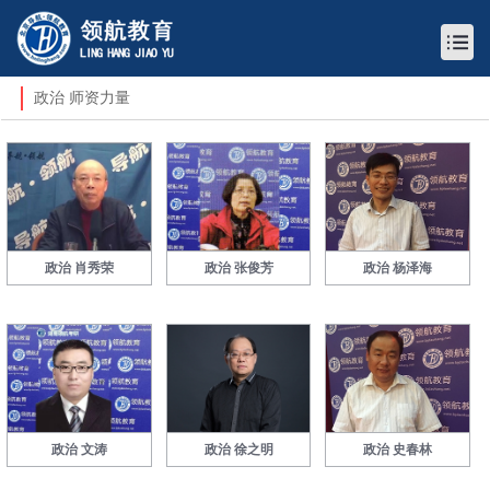
政治 师资力量
政治 肖秀荣
政治 张俊芳
政治 杨泽海
政治 文涛
政治 徐之明
政治 史春林