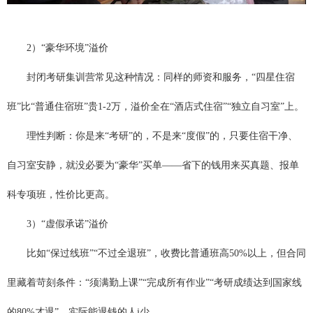
2）“豪华环境”溢价
封闭
考研集训营
常见这种情况：同样的师资和服务，“四星住宿
班”比“普通住宿班”贵1-2万，溢价全在“酒店式住宿”“独立自习室”上。
理性判断：你是来“考研”的，不是来“度假”的，只要住宿干净、
自习室安静，就没必要为“豪华”买单——省下的钱用来买真题、报单
科专项班，性价比更高。
3）“虚假承诺”溢价
比如“保过线班”“不过全退班”，收费比普通班高50%以上，但合同
里藏着苛刻条件：“须满勤上课”“完成所有作业”“考研成绩达到国家线
的80%才退”，实际能退钱的人j少。