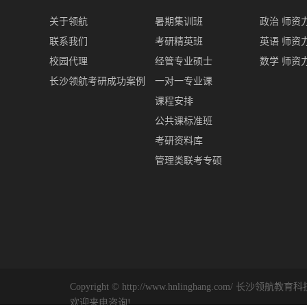
关于领航
暑期集训班
政治 师资
联系我们
考研精英班
英语 师资
校园代理
经管专业硕士
数学 师资
长沙领航考研成功案例
一对一专业课
课程安排
公共课标准班
考研资料库
管理类联考专硕
Copyright © http://www.hnlinghang.com/ 长
欢迎来电咨询!