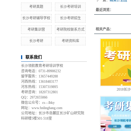
下一篇：
精英计划班
考研真题
长沙考研培训
最近浏览：
长沙考研辅导学校
长沙考研招生
相关产品：
考研集训营
考研院校联系方式
长沙考研
考研资料库
联系我们
长沙领航教育考研培训学校
咨询电话：0731-89906232
留学服务：13657449288
河西热线：13618483177
河东热线：15307319895
2018长
考研咨询：18207312801
QQ：2972655066
微信公众号：cs—lhky
网址：www.hnlinghang.com
公司地址：长沙市岳麓区长沙矿山研究院
科研楼5楼501-518室