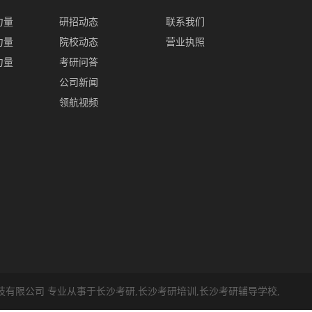
力量
研招动态
联系我们
力量
院校动态
营业执照
力量
考研问答
公司新闻
领航视频
沙领航教育科技有限公司 专业从事于
长沙考研
,
长沙考研培训
,
长沙考研辅导学校
,