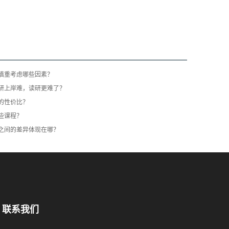
慎重考虑哪些因素？
研上岸难，读研更难了？
的性价比？
些课程？
之间的差异体现在哪？
联系我们