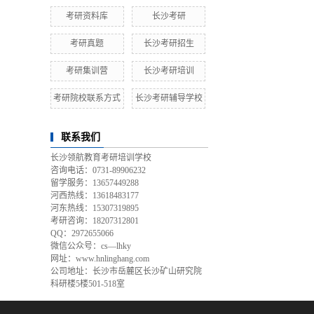
考研资料库
长沙考研
考研真题
长沙考研招生
考研集训营
长沙考研培训
考研院校联系方式
长沙考研辅导学校
联系我们
长沙领航教育考研培训学校
咨询电话：0731-89906232
留学服务：13657449288
河西热线：13618483177
河东热线：15307319895
考研咨询：18207312801
QQ：2972655066
微信公众号：cs—lhky
网址：www.hnlinghang.com
公司地址：长沙市岳麓区长沙矿山研究院
科研楼5楼501-518室