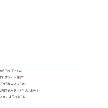
历真的“贬值”了吗？
学科有何不同影响？
之间的差异体现在哪？
日制研究生是什么？怎么报考？
长沙考研辅导班有方法