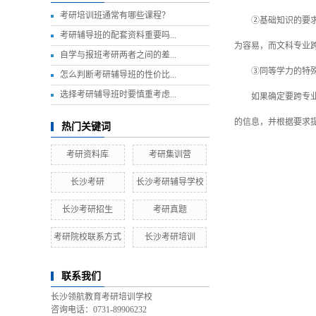
考研培训班通常有哪些课程？
②基础知识的要求：
考研辅导班的配套资料重要吗...
为容易，而文科专业
自学与报班考研两者之间的差...
③同等学力的特殊要
怎么判断考研辅导班的性价比...
选择考研辅导班时要慎重考虑...
如果确定要跨专业考
的信息，并根据要求
热门关键词
考研资料库
考研集训营
长沙考研
长沙考研辅导学校
长沙考研招生
考研真题
考研院校联系方式
长沙考研培训
联系我们
长沙领航教育考研培训学校
咨询电话：0731-89906232