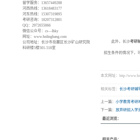
留学服务：13657449288
河西热线：13618483177
河东热线：15307319895
考研咨询：18207312801
QQ：2972655066
微信公众号：cs—lhky
网址：www.hnlinghang.com
此外，长沙
考研
公司地址：长沙市岳麓区长沙矿山研究院
科研楼5楼501-518室
招生条件的情况下，
本文网址：http://www.hnli
相关标签：
长沙考研辅
上一篇：
小学教育考研
下一篇：
放弃研招入学
最近浏览：
相关产品：