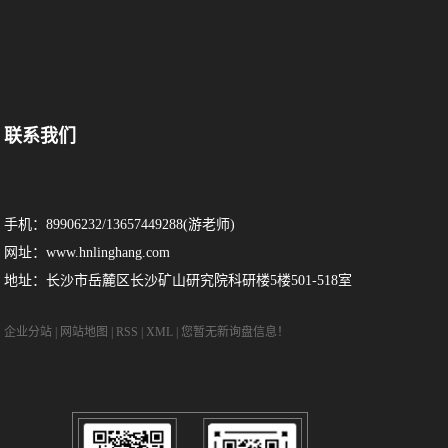
联系我们
手机：89906232/13657449288(游老师)
网址：www.hnlinghang.com
地址：长沙市岳麓区长沙矿山研究院科研楼5楼501-518室
企业分站
|
网站地图
|
RSS
|
XML
|
您暂无新询盘信息！