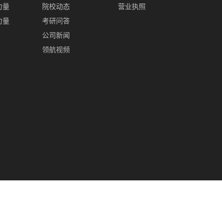
力量
院校动态
营业执照
力量
考研问答
公司新闻
领航视频
沙领航教育科技有限公司 专业从事于
长沙考研
,
长沙考研培训
,
长沙考研辅导学校
,