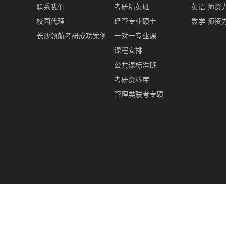
联系我们
考研精英班
英语 师资
校园代理
经管专业硕士
数学 师资
长沙领航考研成功案例
一对一专业课
课程安排
公共课标准班
考研资料库
管理类联考专硕
Copyright © http://www.hnlinghang.com/ 长
欢迎来电咨询!