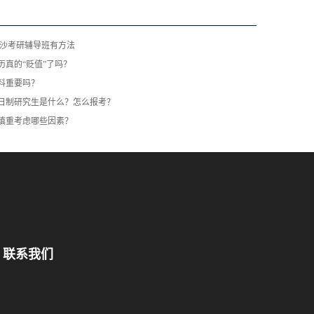
长沙考研辅导班有方法
历真的“贬值”了吗？
料重要吗？
日制研究生是什么？怎么报考？
慎重考虑哪些因素？
联系我们