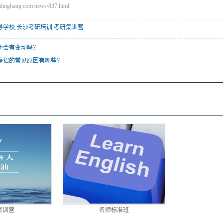
nghang.com/news/837.html
导学校
,
长沙考研培训
,
考研集训营
还会有变动吗？
停招的常见原因有哪些？
集训营
名师标准班