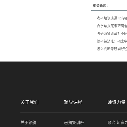
相关新闻：
考研培训班通常有
自学与报班考研两
考研政策改革对不
读研经济账：硕士学
怎么判断考研辅导
关于我们
辅导课程
师资力量
关于领航
暑期集训班
政治 师资