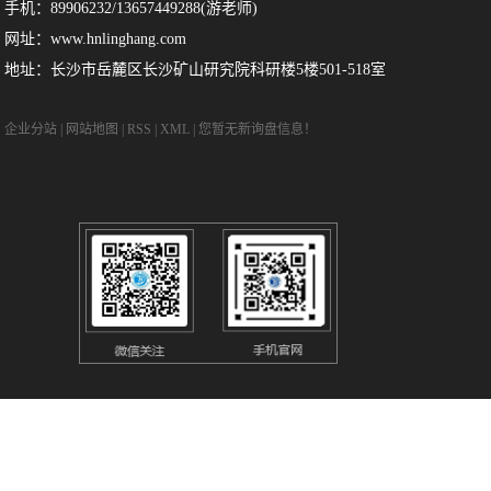
手机：89906232/13657449288(游老师)
网址：www.hnlinghang.com
地址：长沙市岳麓区长沙矿山研究院科研楼5楼501-518室
企业分站
|
网站地图
|
RSS
|
XML
|
您暂无新询盘信息！