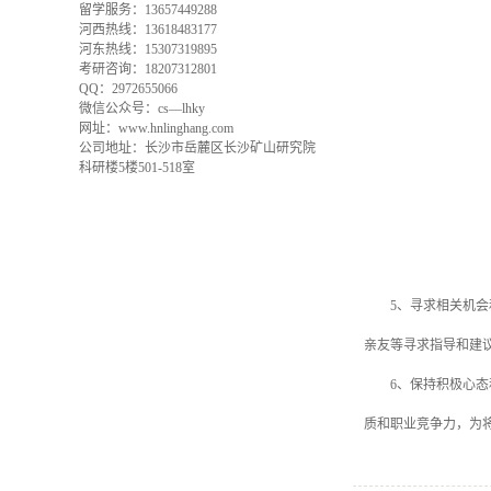
留学服务：13657449288
河西热线：13618483177
河东热线：15307319895
考研咨询：18207312801
QQ：2972655066
微信公众号：cs—lhky
网址：www.hnlinghang.com
公司地址：长沙市岳麓区长沙矿山研究院
科研楼5楼501-518室
5、寻求相关机会和
亲友等寻求指导和建
6、保持积极心态和
质和职业竞争力，为