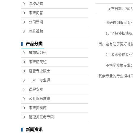
院校动态
发布日期：
2025
考研问答
公司新闻
考研遇到报考专业
领航视频
1、了解停招情况和
产品分类
因。这有助于更好地
暑期集训班
2、考虑替换专业
考研精英班
不换学校换专业：考
经管专业硕士
其余专业的专业课相
一对一专业课
课程安排
公共课标准班
考研资料库
管理类联考专硕
新闻资讯