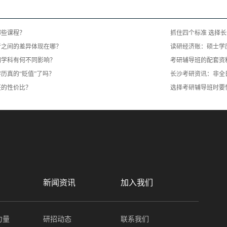
哪些课程？
抓住四个标准 选择
者之间的差异体现在哪？
读研经济账：硕士学
同学科有何不同影响？
考研辅导班的配套资
历真的“贬值”了吗？
长沙考研资讯：非全
班的性价比？
选择考研辅导班时要
新闻资讯
加入我们
力量
研招动态
联系我们