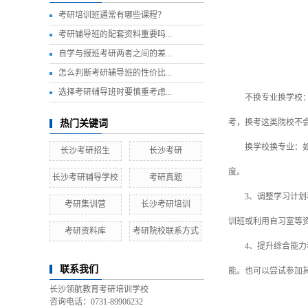
考研培训班通常有哪些课程？
考研辅导班的配套资料重要吗...
自学与报班考研两者之间的差...
怎么判断考研辅导班的性价比...
选择考研辅导班时要慎重考虑...
不换专业换学校：若
考，换考这类院校不
热门关键词
换学校换专业：如果
长沙考研招生
长沙考研
度。
长沙考研辅导学校
考研真题
3、调整学习计划和
考研集训营
长沙考研培训
训班或利用自习室等
考研资料库
考研院校联系方式
4、提升综合能力和
联系我们
能。也可以尝试参加
长沙领航教育考研培训学校
咨询电话：0731-89906232